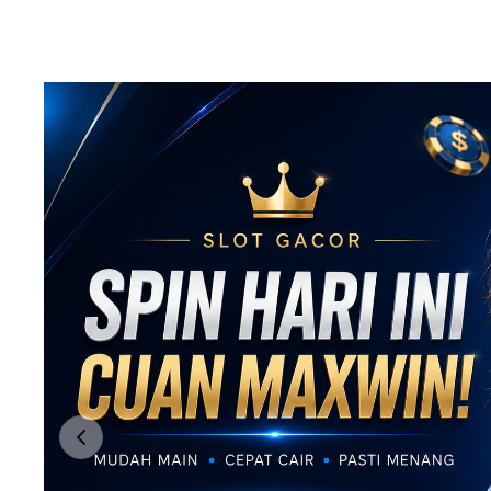
Previous slide