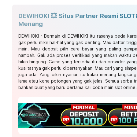
DEWIHOKI 💥 Situs Partner Resmi SLOT
Menang
DEWIHOKI
: Bermain di DEWIHOKI itu rasanya beda kare
gak perlu mikir hal-hal yang gak penting. Mau daftar tingg
main. Mau deposit pilih cara bayar yang paling gamp
nambah. Gak ada proses verifikasi yang makan waktu ber
bikin bingung. Game yang tersedia itu dari provider yan
kualitasnya gak perlu dipertanyakan. Mau cari yang simpe
juga ada. Yang bikin nyaman itu kalau menang langsung 
lama atau kena potongan yang gak jelas. Semua serba 
bahkan buat yang baru pertama kali coba main slot online.