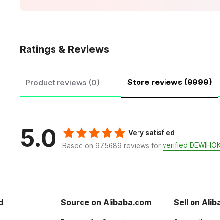
Ratings & Reviews
Store reviews (9999)
Product reviews (0)
5.0
Very satisfied
verified DEWIHOK
Based on 975689 reviews for
d
Source on Alibaba.com
Sell on Ali