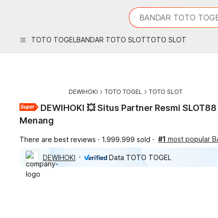
<
iphones 16
What are you looking 
BANDAR TOTO TOG
torras phone case
samsung note 20 5g 
TOTO TOGEL
BANDAR TOTO SLOT
TOTO SLOT
iphones 15 pro max
DEWIHOKI
TOTO TOGEL
TOTO SLOT
DEWIHOKI 💥 Situs Partner Resmi SLOT88
Menang
#1
most popular
There are best reviews
1.999.999 sold
DEWIHOKI
Data TOTO TOGEL